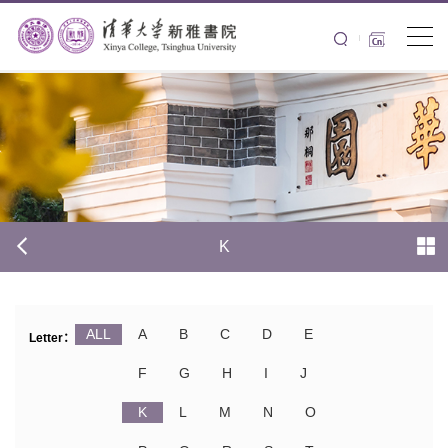
K
ALL
A
B
C
D
E
Letter：
F
G
H
I
J
K
L
M
N
O