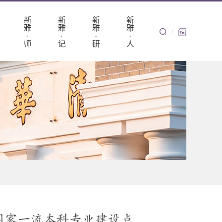
新
新
新
新
雅
雅
雅
雅
·
·
·
·
师
记
研
人
国家一流本科专业建设点