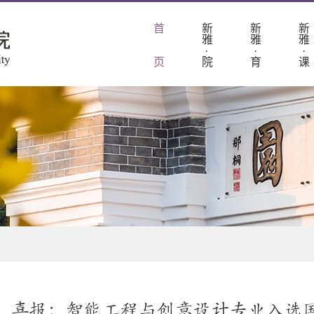
首
新
新
新
雅
雅
雅
·
·
·
页
院
育
课
喜报：智能工程与创意设计专业入选