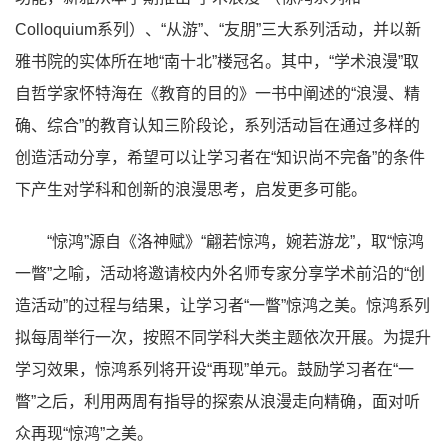
Colloquium系列）、“从游”、“友朋”三大系列活动，并以新
雅书院的实体所在地“南十北”楼冠名。其中，“学术浪漫”取
自哲学家怀特海在《教育的目的》一书中阐述的“浪漫、精
确、综合”的教育认知三阶段论，系列活动旨在通过多样的
创造活动分享，希望可以让学习者在“知识尚不完备”的条件
下产生对学科和创新的浪漫思考，启发更多可能。
“惊鸿”源自《洛神赋》“翩若惊鸿，婉若游龙”，取“惊鸿
一瞥”之喻，活动将邀请校内外名师专家分享学术前沿的“创
造活动”的过程与结果，让学习者“一瞥”惊鸿之美。惊鸿系列
拟每周举行一次，按照不同学科大类主题依次开展。为提升
学习效果，惊鸿系列将开设“再现”单元。鼓励学习者在“一
瞥”之后，利用两周有指导的探索从浪漫走向精确，面对听
众再现“惊鸿”之美。