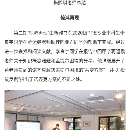
梅赐琪老师总结
惊鸿再现
第二期“惊鸿再现”由新雅书院2020级PPE专业本科生李
良宇同学在蒋运鹏老师助理陈亚君同学的帮助下完成。经过
进一步查找和阅读文献，李良宇同学在报告中回顾了蒋运鹏
老师关于知识概念难题和盖提尔困境的分享。他详细展开了
蒋老师提到的诺齐克解决盖提尔困境的“共变方案”，并以“松
鼠反例”指出了诺齐克方案的不足之处。