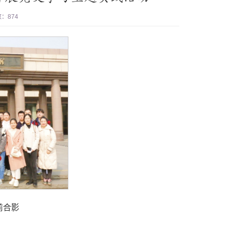
数：
874
前合影