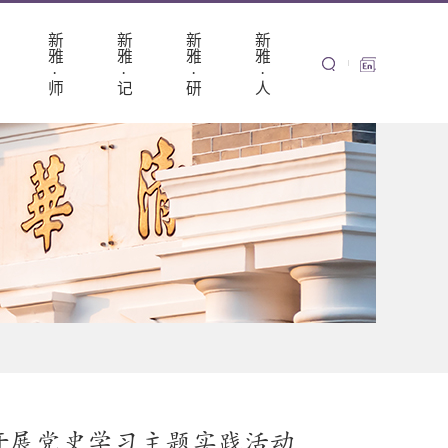
新
新
新
新
雅
雅
雅
雅
·
·
·
·
师
记
研
人
开展党史学习主题实践活动