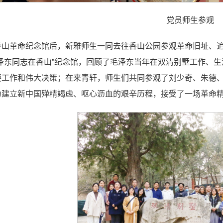
党员师生参观
香山革命纪念馆后，新雅师生一同去往香山公园参观革命旧址、
毛泽东同志在香山”纪念馆，回顾了毛泽东当年在双清别墅工作、
要工作和伟大决策；在来青轩，师生们共同参观了刘少奇、朱德
为建立新中国殚精竭虑、呕心沥血的艰辛历程，接受了一场革命