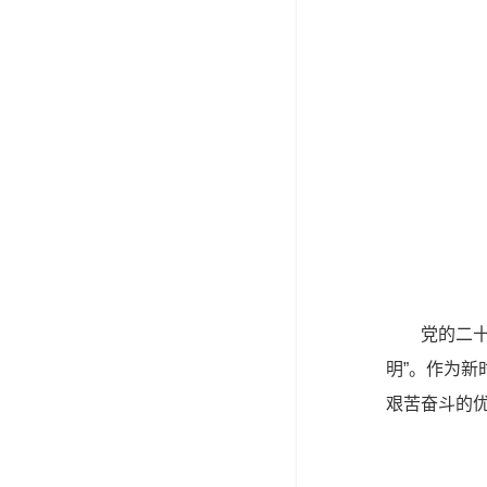
党的二
明”。作为
艰苦奋斗的