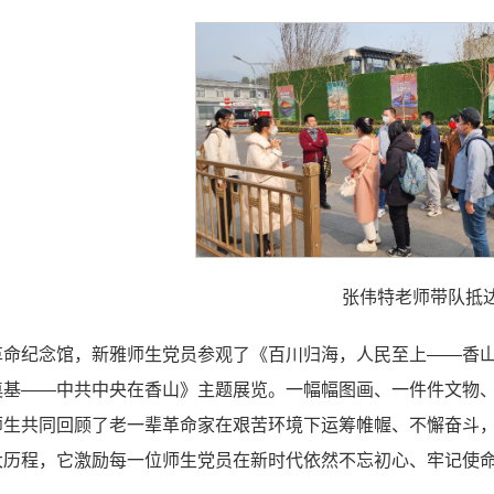
张伟特老师带队抵
革命纪念馆，新雅师生党员参观了《百川归海，人民至上——香
奠基——中共中央在香山》主题展览。一幅幅图画、一件件文物
师生共同回顾了老一辈革命家在艰苦环境下运筹帷幄、不懈奋斗
大历程，它激励每一位师生党员在新时代依然不忘初心、牢记使