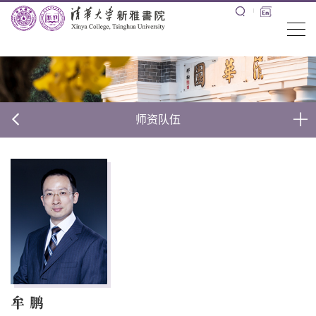
师资队伍
牟 鹏