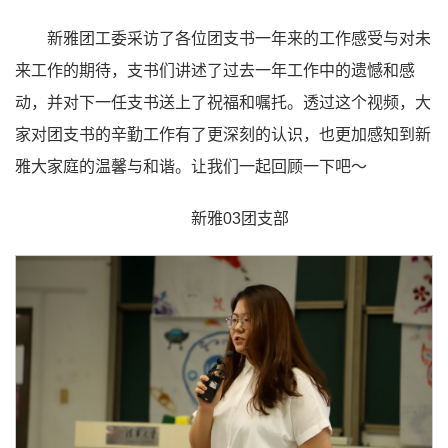
新雅团工委采访了各位团支书一年来的工作感受与对未
来工作的期待，支书们讲述了过去一年工作中的遗憾和感
动，并对下一任支书送上了祝福和嘱托。透过这个视频，大
家对团支书的辛勤工作有了更深刻的认识，也更加感知到新
雅大家庭的温馨与和谐。让我们一起回顾一下吧～
新雅03团支部