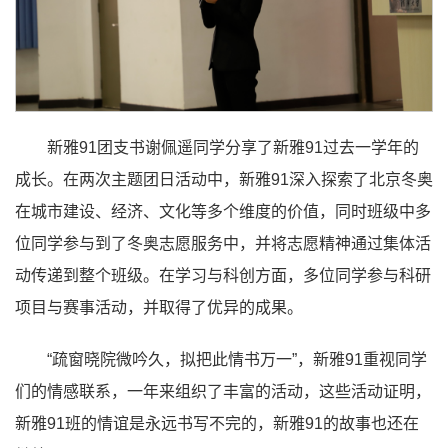
新雅91团支书谢佩遥同学分享了新雅91过去一学年的
成长。在两次主题团日活动中，新雅91深入探索了北京冬奥
在城市建设、经济、文化等多个维度的价值，同时班级中多
位同学参与到了冬奥志愿服务中，并将志愿精神通过集体活
动传递到整个班级。在学习与科创方面，多位同学参与科研
项目与赛事活动，并取得了优异的成果。
“疏窗晓院微吟久，拟把此情书万一”，新雅91重视同学
们的情感联系，一年来组织了丰富的活动，这些活动证明，
新雅91班的情谊是永远书写不完的，新雅91的故事也还在