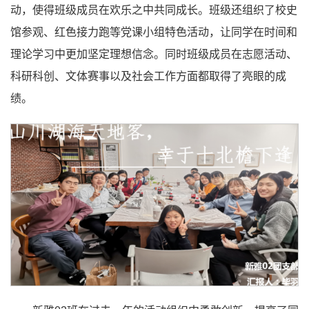
动，使得班级成员在欢乐之中共同成长。班级还组织了校史
馆参观、红色接力跑等党课小组特色活动，让同学在时间和
理论学习中更加坚定理想信念。同时班级成员在志愿活动、
科研科创、文体赛事以及社会工作方面都取得了亮眼的成
绩。