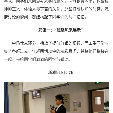
年来，同学们共同思考大学的意义，探讨教育公平，探查诸
神的正义，体悟人与宇宙的关系，那些打破认知的时刻，激
情讨论的瞬间，都建构起了同学们的共同记忆。
彩蛋一：“班级风采展示”
中场休息环节，播放了提前剪辑的视频，团工委同学收
集了各班过去一年班团活动中的精彩瞬间，并将他们拼接在
一起，带给同学们满满的回忆与感动。
新雅91团支部