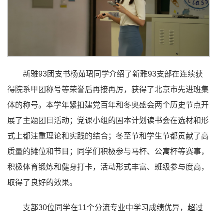
新雅93团支书杨茹珺同学介绍了新雅93支部在连续获
得院系甲团称号等荣誉后再接再厉，获得了北京市先进班集
体的称号。本学年紧扣建党百年和冬奥盛会两个历史节点开
展了主题团日活动；党课小组的固本计划读书会在选材和形
式上都注重理论和实践的结合；冬至节和学生节都贡献了高
质量的摊位和节目；同学们积极参与马杯、公寓杯等赛事，
积极体育锻炼和健身打卡，活动形式丰富、班级参与度高，
取得了良好的效果。
支部30位同学在11个分流专业中学习成绩优异，超过