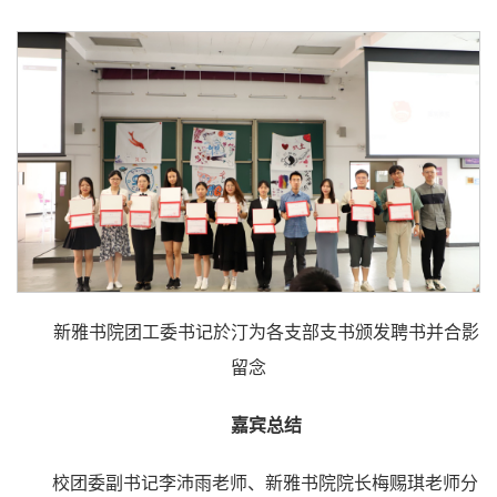
新雅书院团工委书记於汀为各支部支书颁发聘书并合影
留念
嘉宾总结
校团委副书记李沛雨老师、新雅书院院长梅赐琪老师分