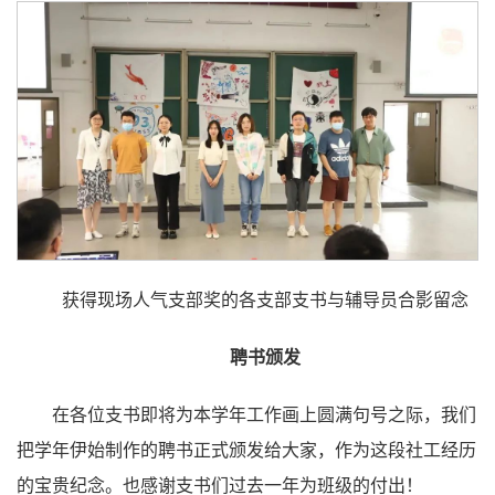
获得现场人气支部奖的各支部支书与辅导员合影留念
聘书颁发
在各位支书即将为本学年工作画上圆满句号之际，我们
把学年伊始制作的聘书正式颁发给大家，作为这段社工经历
的宝贵纪念。也感谢支书们过去一年为班级的付出！