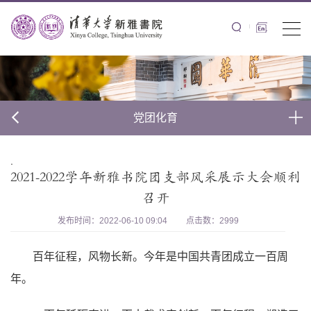
党团化育
.
2021-2022学年新雅书院团支部风采展示大会顺利
召开
发布时间：2022-06-10 09:04
点击数：
2999
百年征程，风物长新。今年是中国共青团成立一百周
年。