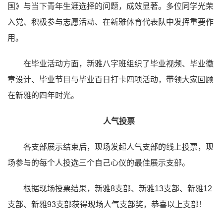
国》与当下青年生涯选择的问题，成效显著。多位同学光荣
入党、积极参与志愿活动、在新雅体育代表队中发挥重要作
用。
在毕业活动方面，新雅八字班组织了毕业视频、毕业徽
章设计、毕业节目与毕业百日打卡四项活动，带领大家回顾
在新雅的四年时光。
人气投票
各支部展示结束后，现场发起人气支部的线上投票，现
场参与的每个人投选三个自己心仪的最佳展示支部。
根据现场投票结果，新雅8支部、新雅13支部、新雅12
支部、新雅93支部获得现场人气支部奖，恭喜以上支部！