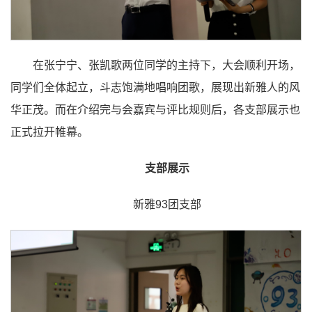
在张宁宁、张凯歌两位同学的主持下，大会顺利开场，
同学们全体起立，斗志饱满地唱响团歌，展现出新雅人的风
华正茂。而在介绍完与会嘉宾与评比规则后，各支部展示也
正式拉开帷幕。
支部展示
新雅93团支部