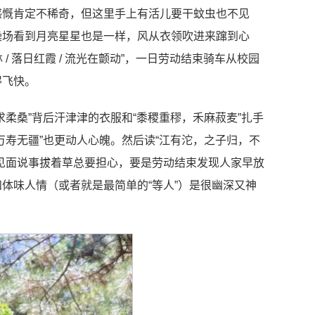
感慨肯定不稀奇，但这里手上有活儿要干蚊虫也不见
操场看到月亮星星也是一样，风从衣领吹进来蹿到心
/ 落日红霞 / 流光在颤动”，一日劳动结束骑车从校园
得飞快。
柔桑”背后汗津津的衣服和“黍稷重穋，禾麻菽麦”扎手
寿无疆”也更动人心魄。然后读“江有沱，之子归，不
见面说事拔着草总要担心，要是劳动结束发现人家早放
体味人情（或者就是最简单的“等人”）是很幽深又神