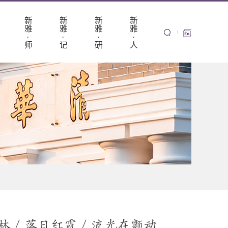
新
新
新
新
雅
雅
雅
雅
·
·
·
·
师
记
研
人
林 / 落日红霞 / 流光在颤动