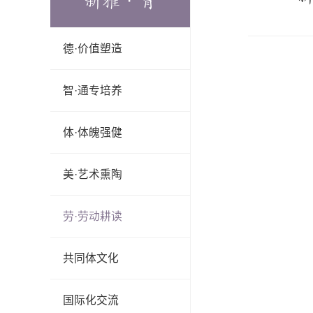
新雅·育
德·价值塑造
智·通专培养
体·体魄强健
美·艺术熏陶
劳·劳动耕读
共同体文化
国际化交流