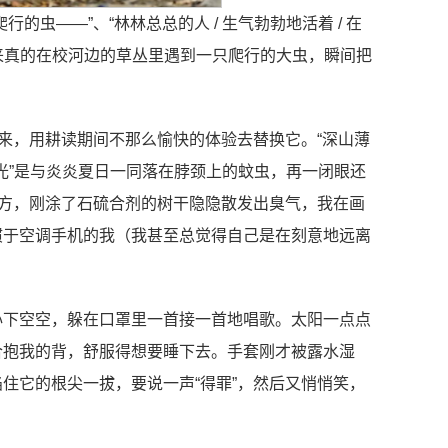
的虫——”、“林林总总的人 / 生气勃勃地活着 / 在
后来真的在校河边的草丛里遇到一只爬行的大虫，瞬间把
来，用耕读期间不那么愉快的体验去替换它。“深山薄
泛光”是与炎炎夏日一同落在脖颈上的蚊虫，再一闭眼还
下方，刚涂了石硫合剂的树干隐隐散发出臭气，我在画
惯于空调手机的我（我甚至总觉得自己是在刻意地远离
心下空空，躲在口罩里一首接一首地唱歌。太阳一点点
合抱我的背，舒服得想要睡下去。手套刚才被露水湿
住它的根尖一拔，要说一声“得罪”，然后又悄悄笑，