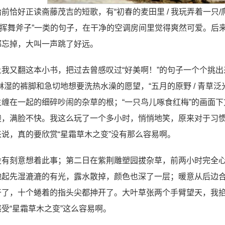
前恰好正读斋藤茂吉的短歌，有“初春的麦田里 / 我玩弄着一只/爬行
/ 挥舞斧子”一类的句子，在干净的空调房间里觉得爽然可爱。
都忘掉，大叫一声跳了好远。
上我又翻这本小书，把过去曾感叹过“好美啊！”的句子一个个挑出
淋湿的裤脚和急切地想要洗热水澡的愿望，“五月的原野 / 青草
主缠在一起的细碎吵闹的杂草的根；“一只鸟儿啄食红梅”的画面
酸，满脸不快。我这么玩了一个多小时，悄悄地笑，原来对于习
说，真的要欣赏“星霜草木之变”没有那么容易啊。
没有刻意想着此事；第二日在紫荆雕塑园拔杂草，前两小时完全
地起先湿漉漉的有光，露水散掉，颜色也深了一层；暖意从后边
干了，十个蜷着的指头尖都抻开了。大叶草张两个手臂望天，我掐
受“星霜草木之变”这么容易啊。