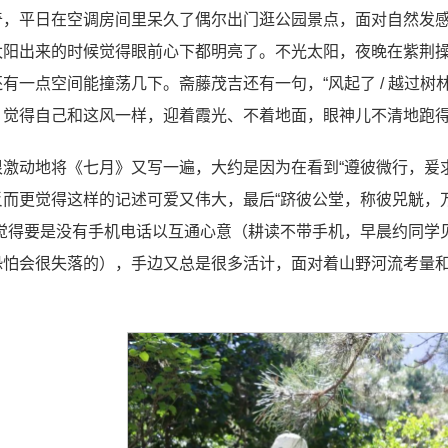
奇，平日在空调房间里呆久了偶尔出门逛公园景点，面对自然发
太阳出来的时候觉得眼前心下都明亮了。不光太阳，夜晚在紫荆
有一点空间能撞荡几下。斋藤茂吉还有一句，“风起了 / 越过树林 
，觉得自己和这风一样，迎着霞光、不着地面，眼神儿不清地跑
激动地将《七月》又写一遍，大约是因为在看到“遵彼微行，爰求
而更觉得这样的记述可爱又伟大，最后“跻彼公堂，称彼兕觥，万
然觉得要是没有手机电话以互通心意（耕读不带手机，早晨约同学
恐怕会很失落的），手边又总是很多活计，面对着山野河流考量和