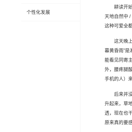
耕读开始
个性化发展
天地自然中 
这种可爱全
这天晚
暮黄昏雨”是
能看见同寄
外，腰疼腿
手机的人）来
后来并
升起来，草
透，现在也
原来真的要感