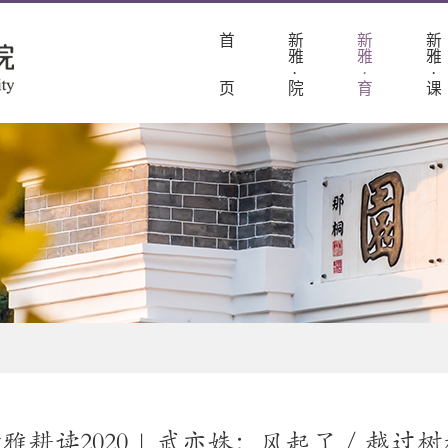
首
新
新
新
雅
雅
雅
·
·
·
页
院
育
课
雅耕读2020 | 武亦姝：风起了 / 越过树