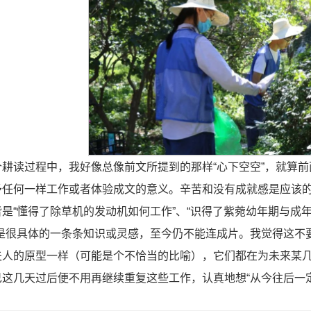
个耕读过程中，我好像总像前文所提到的那样“心下空空”，就算
予任何一样工作或者体验成文的意义。辛苦和没有成就感是应该
是“懂得了除草机的发动机如何工作”、“识得了紫菀幼年期与成
，是很具体的一条条知识或灵感，至今仍不能连成片。我觉得这不
夫人的原型一样（可能是个不恰当的比喻），它们都在为未来某
这几天过后便不用再继续重复这些工作，认真地想“从今往后一