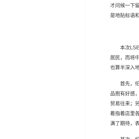
才问候一下
是地贴标语
本次L
居民，而将
也算半深入
首先，
品抱有好感
贸易往来；
着指着店里各
满了期待，