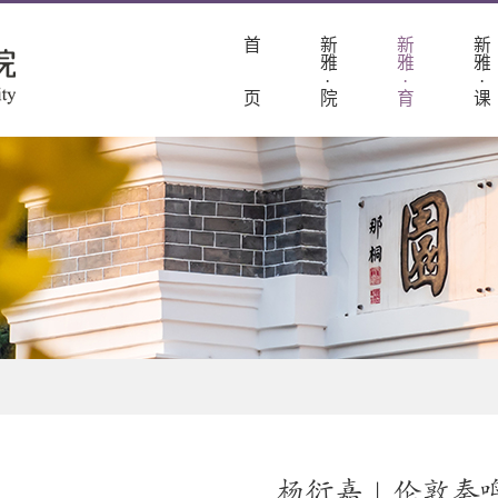
首
新
新
新
雅
雅
雅
·
·
·
页
院
育
课
杨衍嘉 | 伦敦奏