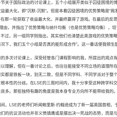
一节关于国际政治的讨论课上，五个小组展开类似于囚徒困境的
益最大化，即“沉默-沉默”。但是本着囚徒困境的优势策略是“
”并在那一轮获取了收益最大化，并最终赢得了游戏。在最后的反
的理由，并指出了优势策略与纳什均衡（也是优势策略均衡），坦
”。不过，另一组同学则指出，其实他们也清楚此类游戏的优势策
情况下，我们五个小组是否真的能形成合作”。这一番话使我顿生
周的多次讨论课上，深受经管各门课程影响的我，所提出的观点
难以理解，但在一番讨论之后，也往往能接受不同立场的道理所
实都是铁板一块，别无二致，但是不同学科、不同学派对于整个世界
在根本性的分歧。在LSE的三周时间内，我十分享受这种跨学科
益良多。那些独特有趣的角度是我本身专业方向所不能带给我的
期间，LSE的老师们听闻鲍里斯·约翰逊成为了新一届英国首相
他们的抗议活动也并非义愤填膺或是摆出决一死战的态势，而是