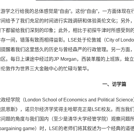
E游学之行给我的总体感觉是“自由”。这份“自由”，一方面体现
时间给予了我们充足的时间进行实践调研和体验英伦文化；另外，
课下都留给我们深刻的印象；此外，相比于初探牛津时所感受到
存一间，错落有致而相得益彰。LSE处于伦敦城（City of L
刻提醒着我们这里悠久的历史与曾经森严的行政管理。另一方面
区。每日上课途中经过的JP Morgan，西装革履的上班族，
着伦敦作为世界三大金融中心的忙碌与繁华。
一、访学篇
经学院（London School of Economics and Politic
凯恩斯》，诺贝尔经济学奖得主哈耶克正是LSE校友。而当我们
察问题的角度与我们国内（至少是清华大学经管学院）观察问题所
tum bargaining game）时，LSE的老师们将其叙述为一