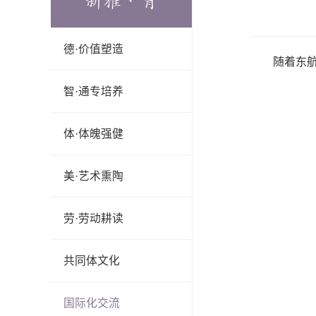
新雅·育
德·价值塑造
随着东
智·通专培养
体·体魄强健
美·艺术熏陶
劳·劳动耕读
共同体文化
国际化交流