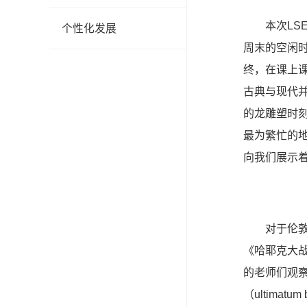
本次LS
个性化发展
周末的空闲
终，在课上
古典与现代并
的龙雕塑时
最为繁忙的地
向我们展示
对于伦敦政
《哈耶克大战
的老师们观
（ultima