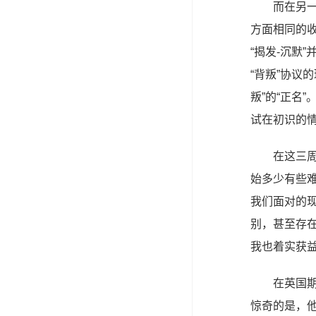
而在另
方面相同的收
“揭发-沉默
“背叛”协议
叛”的“正名
试在初识的
在这三
始多少有些
我们面对的现
别，甚至存
我也着实获
在英国
惊奇的是，