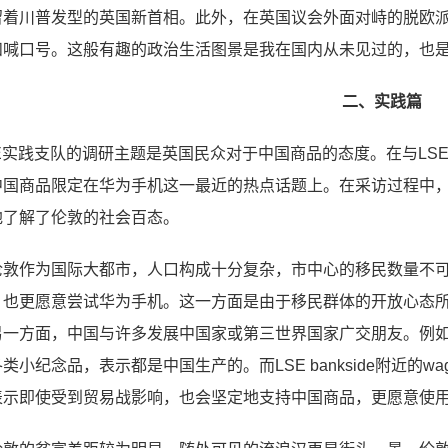
留着川普发型的英国新首相。此外，在英国议会外面对峙的脱欧
和喊口号。这般有趣的政治生活图景是我在国内从未见过的，也
二、实践篇
SE实践支队的调研主题是英国民众对于中国商品的态度。在与LS
中国商品限定在华为手机这一最近的热点话题上。在采访过程中
地了解了伦敦的社会百态。
伦敦作为国际大都市，人口构成十分复杂，市中心的移民数量不
，也更愿意尝试华为手机。这一方面是由于移民群体的开放心态
另一方面，中国与许多发展中国家或第三世界国家广交朋友。例
类小纪念品，表示都是中国生产的。而LSE bankside附近的w
表示即使受到贸易战影响，也会坚定地支持中国商品，更愿意使