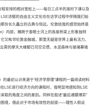
在行程安排的相对宽松上——每日三点半的准时下课以及
LSE浓郁的自由主义文化也在访学过程中伴随我们始
的那份长久矗立的古典与恒远，伦敦给我的感觉始终是
ondon）内部，横跨于泰晤士河上的各座桥梁上形象独特
，它又毗邻伦敦金融城，那里无疑是世界上最有活力、
耸立云霄的摩天大楼都已司空见惯，水泥森林与玻璃幕墙
al Science）的最初认识来源于“经济学原理”课程的一篇阅读材料
在LSE进行经济方向的课程时，我明显地感知到LSE
采取的角度之间的差别。同样在叙述“最后通牒博弈”
个经典的道德困境，借此对于市场有效性的前提——理性人假设