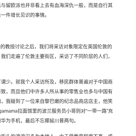
派与留欧派也并非看上去有血海深仇一般，而是自行其
是一件增长见识的事情。
E的教授讨论之后，我们将采访对象限定在英国伦敦的
，我们走遍了伦敦主要街区，采访了不同阶层的人们，
可谓少。就我个人采访所及，移民群体普遍对于中国商
所致，而且他们中许多人所从事的零售业也多与中国有
如，我碰到了一位来自黎巴嫩的纪念品商店店主，他笑
agamama拉面馆里的波兰服务员小哥则对“一带一路”充
用华为手机，最后不忘揶揄川普两句。