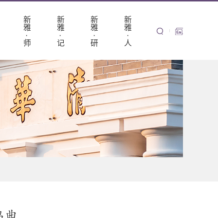
新
新
新
新
雅
雅
雅
雅
·
·
·
·
师
记
研
人
鸣曲