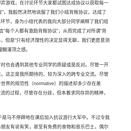
博弈游戏，在讨论环节大家都试图达成协议以获取每一
揭发”，我毅然决然地说服了我们小组背叛协议，达成了
思环节，身为小组代表的我向大部分同学阐释了我们组
言“每个人都有激励背叛协议”，从而完成了对所谓“背
略，但是“只有经济理性的决定显得无聊，我们更愿意测
醍醐灌顶之感。
有时也会遇到其他专业同学的质疑或是反对。尽管一开
在。这正是我所期待的、较为深入的跨专业交流。尽管
的规范性（normative）的描述却多少存在差
交流的过程，尽管存在分歧，但本着求同存异的精神，
。
，于是马不停蹄地在课后加入抗议游行大军中。不过令我
与朋友有说有笑，甚至有免费的食物和音乐巴士，偶尔