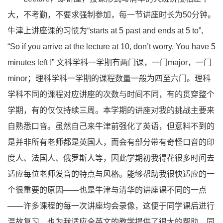
大，不考勤，不要求强制参加，每一节讲座时长为50分钟。
牛津上讲座课的习惯为“starts at 5 past and ends at 5 to”,
“So if you arrive at the lecture at 10, don’t worry. You have 5
minutes left !” 文科学科一学期有两门课，一门major，一门
minor；理科学科一学期的课程数量一般为四至六门。理科
学科不同的课程对应讲座的次数与时间不同，有的贯穿整个
学期，有的仅仅持续三周。本学期的讲座对我的挑战主要来
自熟悉口音。虽然自己来牛津前强化了英语，但意料不到的
是并非所有老师都是英国人，而会有部分带有奇怪口音的印
度人、法国人、俄罗斯人等，因此学期初我得花很多时间去
适应每位老师发音的特点与风格。能够帮助我很快适应的一
个很重要的原因——也是牛津与清华的讲座课不同的一点
——许多课程的每一次讲座均会录像，这便于同学课后进行
温故复习，也为我适应全英文的教学提供了很大的帮助，同